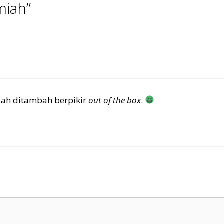
miah”
lmiah ditambah berpikir
out of the box
.