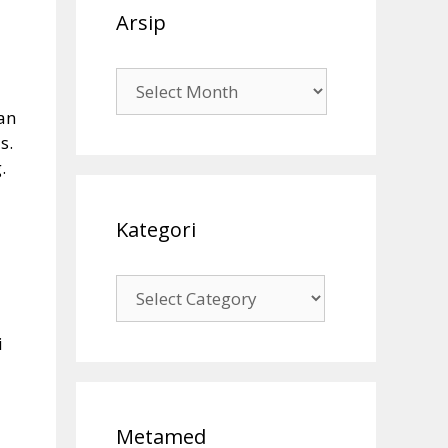
Arsip
Arsip
an
s.
.
Kategori
Kategori
i
i
Metamed