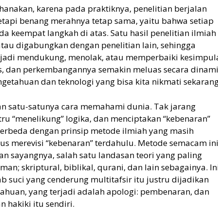
hanakan, karena pada praktiknya, penelitian berjalan
etapi benang merahnya tetap sama, yaitu bahwa setiap
a keempat langkah di atas. Satu hasil penelitian ilmiah
, atau digabungkan dengan penelitian lain, sehingga
 jadi mendukung, menolak, atau memperbaiki kesimpul
rus, dan perkembangannya semakin meluas secara dinami
etahuan dan teknologi yang bisa kita nikmati sekarang
kan satu-satunya cara memahami dunia. Tak jarang
tru “menelikung” logika, dan menciptakan “kebenaran”
 berbeda dengan prinsip metode ilmiah yang masih
us merevisi “kebenaran” terdahulu. Metode semacam in
an sayangnya, salah satu landasan teori yang paling
iman; skriptural, biblikal, qurani, dan lain sebagainya. In
b suci yang cenderung multitafsir itu justru dijadikan
ahuan, yang terjadi adalah apologi: pembenaran, dan
hakiki itu sendiri.