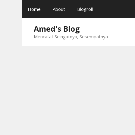
Skip
Home
About
Blogroll
to
content
Amed's Blog
Mencatat Seingatnya, Sesempatnya