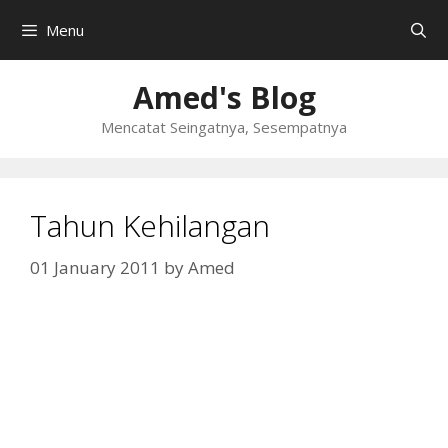
Skip
Menu
to
content
Amed's Blog
Mencatat Seingatnya, Sesempatnya
Tahun Kehilangan
01 January 2011
by
Amed