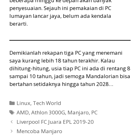
beberapa minggu ke depan akan banyak
penyesuaian. Sejauh ini pemakaian di PC
lumayan lancar jaya, belum ada kendala
berarti.
Demikianlah rekapan tiga PC yang menemani
saya kurang lebih 18 tahun terakhir. Kalau
dihitung-hitung, usia tiap PC ini ada di rentang 8
sampai 10 tahun, jadi semoga Mandalorian bisa
bertahan setidaknya hingga tahun 2028…
Categories
Linux
,
Tech World
Tags
AMD
,
Athlon 3000G
,
Manjaro
,
PC
Liverpool FC Juara EPL 2019-20
Mencoba Manjaro