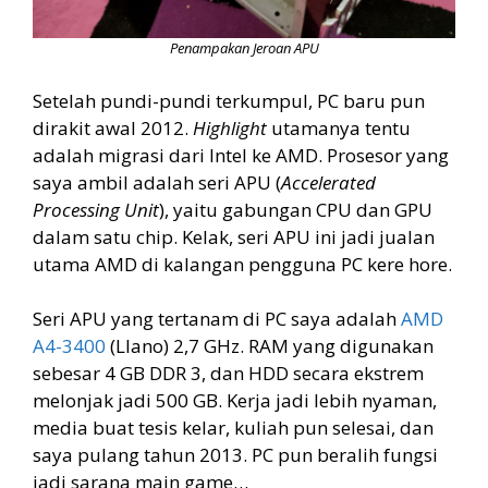
Penampakan Jeroan APU
Setelah pundi-pundi terkumpul, PC baru pun
dirakit awal 2012.
Highlight
utamanya tentu
adalah migrasi dari Intel ke AMD. Prosesor yang
saya ambil adalah seri APU (
Accelerated
Processing Unit
), yaitu gabungan CPU dan GPU
dalam satu chip. Kelak, seri APU ini jadi jualan
utama AMD di kalangan pengguna PC kere hore.
Seri APU yang tertanam di PC saya adalah
AMD
A4-3400
(Llano) 2,7 GHz. RAM yang digunakan
sebesar 4 GB DDR 3, dan HDD secara ekstrem
melonjak jadi 500 GB. Kerja jadi lebih nyaman,
media buat tesis kelar, kuliah pun selesai, dan
saya pulang tahun 2013. PC pun beralih fungsi
jadi sarana main game…