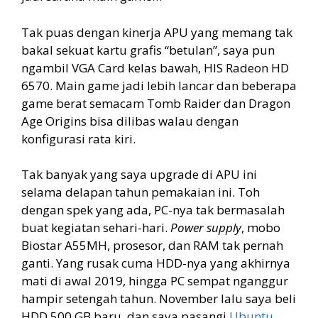
Tak puas dengan kinerja APU yang memang tak
bakal sekuat kartu grafis “betulan”, saya pun
ngambil VGA Card kelas bawah, HIS Radeon HD
6570. Main game jadi lebih lancar dan beberapa
game berat semacam Tomb Raider dan Dragon
Age Origins bisa dilibas walau dengan
konfigurasi rata kiri.
Tak banyak yang saya upgrade di APU ini
selama delapan tahun pemakaian ini. Toh
dengan spek yang ada, PC-nya tak bermasalah
buat kegiatan sehari-hari.
Power supply
, mobo
Biostar A55MH, prosesor, dan RAM tak pernah
ganti. Yang rusak cuma HDD-nya yang akhirnya
mati di awal 2019, hingga PC sempat nganggur
hampir setengah tahun. November lalu saya beli
HDD 500 GB baru, dan saya pasangi
Ubuntu
.