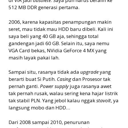
di VIA jadi
obsolete
. Saya pun harus beralih ke
512 MB DDR generasi pertama.
2006, karena kapasitas penampungan makin
seret, mau tidak mau HDD baru dibeli. Kali ini
saya beli yang 40 GB aja, sehingga total
gandengan jadi 60 GB. Selain itu, saya nemu
VGA Card bekas, NVidia GeForce 4 MX yang
masih layak pakai lah.
Sampai situ, rasanya tidak ada
upgrade
yang
berarti buat Si Putih.
Casing
dan Prosesor tak
pernah ganti.
Power supply
juga rasanya awet
tak pernah rusak, walau sering kena hajar listrik
tak stabil PLN. Yang jebol kalau nggak
stavolt
, ya
langsung mobo dan HDD…
Dari 2008 sampai 2010, penurunan