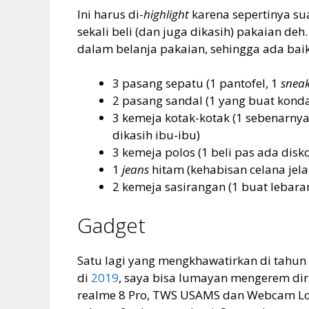
Ini harus di-
highlight
karena sepertinya su
sekali beli (dan juga dikasih) pakaian d
dalam belanja pakaian, sehingga ada baik
3 pasang sepatu (1 pantofel, 1
sneak
2 pasang sandal (1 yang buat konda
3 kemeja kotak-kotak (1 sebenarnya 
dikasih ibu-ibu)
3 kemeja polos (1 beli pas ada disk
1
jeans
hitam (kehabisan celana jel
2 kemeja sasirangan (1 buat lebar
Gadget
Satu lagi yang mengkhawatirkan di tahun 
di
2019
, saya bisa lumayan mengerem dir
realme 8 Pro, TWS USAMS dan Webcam Logi