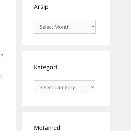
Arsip
Arsip
an
Kategori
2.
Kategori
.
Metamed