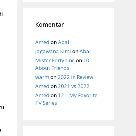
di
Komentar
Amed
on
Abai
Jagawana Kimi
on
Abai
Mister Fortynine
on
10 –
About Friends
warm
on
2022 in Review
Amed
on
2021 vs 2022
Amed
on
12 – My Favorite
r
TV Series
ru
a