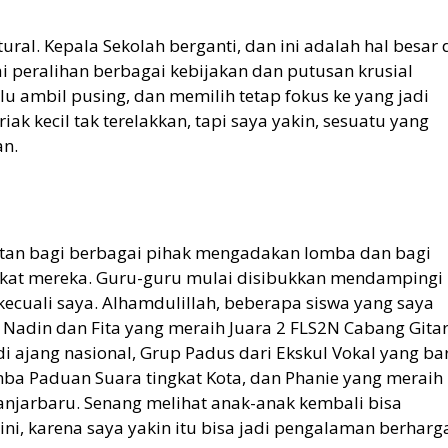
ural. Kepala Sekolah berganti, dan ini adalah hal besar 
i peralihan berbagai kebijakan dan putusan krusial
lu ambil pusing, dan memilih tetap fokus ke yang jadi
iak kecil tak terelakkan, tapi saya yakin, sesuatu yang
an.
an bagi berbagai pihak mengadakan lomba dan bagi
akat mereka. Guru-guru mulai disibukkan mendampingi
rkecuali saya. Alhamdulillah, beberapa siswa yang saya
 Nadin dan Fita yang meraih Juara 2 FLS2N Cabang Gita
 di ajang nasional, Grup Padus dari Ekskul Vokal yang ba
mba Paduan Suara tingkat Kota, dan Phanie yang meraih
anjarbaru. Senang melihat anak-anak kembali bisa
i, karena saya yakin itu bisa jadi pengalaman berharg