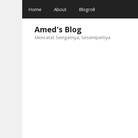
Skip
Home
About
Blogroll
to
content
Amed's Blog
Mencatat Seingatnya, Sesempatnya