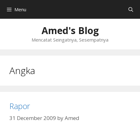
Skip
Menu
to
content
Amed's Blog
Mencatat Seingatnya, Sesempatnya
Angka
Rapor
31 December 2009
by
Amed