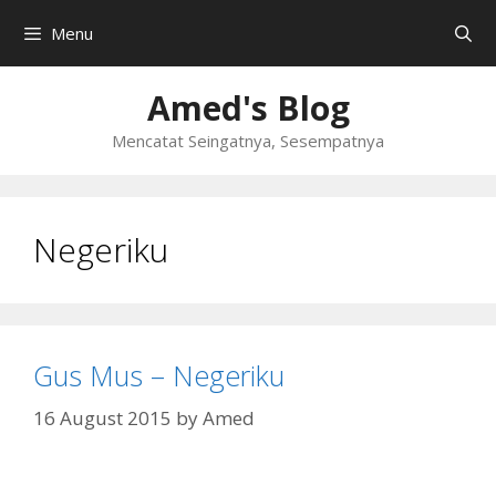
Skip
Menu
to
content
Amed's Blog
Mencatat Seingatnya, Sesempatnya
Negeriku
Gus Mus – Negeriku
16 August 2015
by
Amed