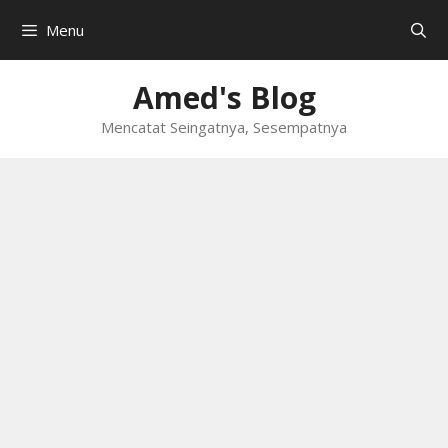
Skip
Menu
to
content
Amed's Blog
Mencatat Seingatnya, Sesempatnya