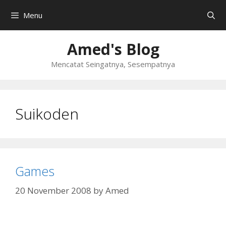
Skip
Menu
to
content
Amed's Blog
Mencatat Seingatnya, Sesempatnya
Suikoden
Games
20 November 2008
by
Amed