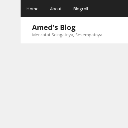
Skip
Home
About
Blogroll
to
content
Amed's Blog
Mencatat Seingatnya, Sesempatnya