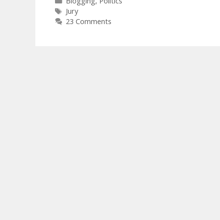
Categories
Blogging
,
Politics
Tags
Jury
23 Comments