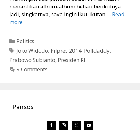
menantikan album-album beliau berikutnya .
Jadi, singkatnya, saya ingin ikut-ikutan …
Read
more
Categories
Politics
Tags
Joko Widodo
,
Pilpres 2014
,
Polldaddy
,
Prabowo Subianto
,
Presiden RI
9 Comments
Pansos