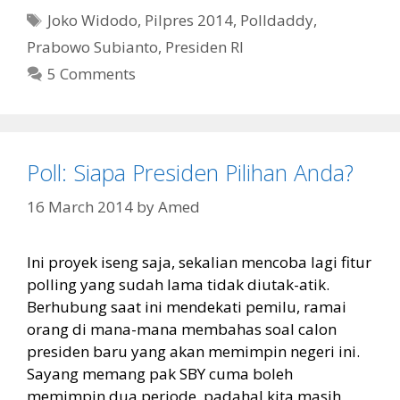
Tags
Joko Widodo
,
Pilpres 2014
,
Polldaddy
,
Prabowo Subianto
,
Presiden RI
5 Comments
Poll: Siapa Presiden Pilihan Anda?
16 March 2014
by
Amed
Ini proyek iseng saja, sekalian mencoba lagi fitur
polling yang sudah lama tidak diutak-atik.
Berhubung saat ini mendekati pemilu, ramai
orang di mana-mana membahas soal calon
presiden baru yang akan memimpin negeri ini.
Sayang memang pak SBY cuma boleh
memimpin dua periode, padahal kita masih