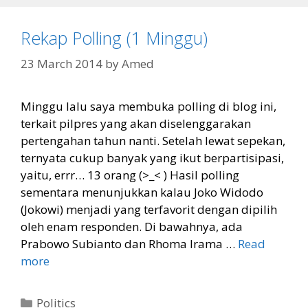
Rekap Polling (1 Minggu)
23 March 2014
by
Amed
Minggu lalu saya membuka polling di blog ini,
terkait pilpres yang akan diselenggarakan
pertengahan tahun nanti. Setelah lewat sepekan,
ternyata cukup banyak yang ikut berpartisipasi,
yaitu, errr… 13 orang (>_< ) Hasil polling
sementara menunjukkan kalau Joko Widodo
(Jokowi) menjadi yang terfavorit dengan dipilih
oleh enam responden. Di bawahnya, ada
Prabowo Subianto dan Rhoma Irama …
Read
more
Categories
Politics