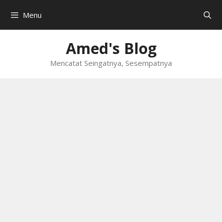
Skip
Menu
to
content
Amed's Blog
Mencatat Seingatnya, Sesempatnya