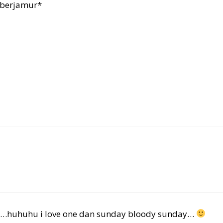
 berjamur*
2…huhuhu i love one dan sunday bloody sunday…