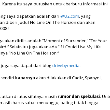
a. Karena itu saya putuskan untuk berburu informasi ini
yang saya dapatkan adalah dari
@U2.com
, yang
an diberi judul
No Line On The Horizon
dan akan
008!
a akan dirilis adalah “Moment of Surrender,” “For Your
ird.” Selain itu juga akan ada “If I Could Live My Life
unya “No Line On The Horizon.”
 juga saya dapat dari blog
drivebymedia
.
 sendiri
kabarnya
akan dilakukan di Cadiz, Spanyol,
butkan di atas sifatnya masih
rumor dan spekulasi
. Unt
asih harus sabar menunggu, paling tidak hingga