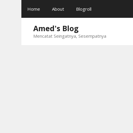
Skip
Home
About
Blogroll
to
content
Amed's Blog
Mencatat Seingatnya, Sesempatnya