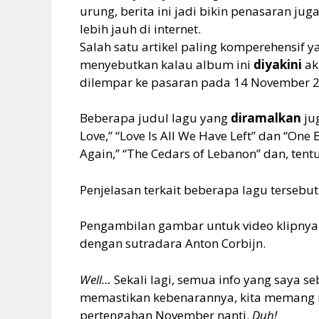
urung, berita ini jadi bikin penasaran jug
lebih jauh di internet.
Salah satu artikel paling komperehensif 
menyebutkan kalau album ini
diyakini
ak
dilempar ke pasaran pada 14 November 2
Beberapa judul lagu yang
diramalkan
jug
Love,” “Love Is All We Have Left” dan “One B
Again,” “The Cedars of Lebanon” dan, tent
Penjelasan terkait beberapa lagu tersebut
Pengambilan gambar untuk video klipnya
dengan sutradara Anton Corbijn.
Well…
Sekali lagi, semua info yang saya se
memastikan kebenarannya, kita memang m
pertengahan November nanti.
Duh!