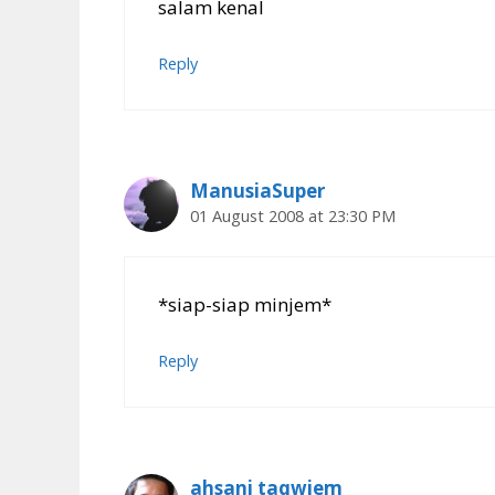
salam kenal
Reply
ManusiaSuper
01 August 2008 at 23:30 PM
*siap-siap minjem*
Reply
ahsani taqwiem