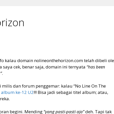
rizon
o kalau domain nolineonthehorizon.com telah dibeli ol
ka saya cek, benar saja, domain ini ternyata
“has been
”
.
 milis dan forum penggemar: kalau “No Line On The
k
album ke-12 U2
!!! Bisa jadi sebagai titel album; atau,
reka.
oran begini. Mending
“yang pasti-pasti aja”
deh. Tapi tak