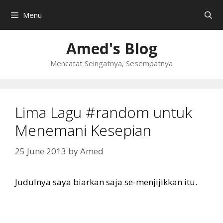
Skip
Menu
to
content
Amed's Blog
Mencatat Seingatnya, Sesempatnya
Lima Lagu #random untuk
Menemani Kesepian
25 June 2013
by
Amed
Judulnya saya biarkan saja se-menjijikkan itu.