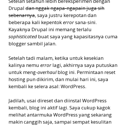
Setelah setahun lebih bereksperimen dengan
Drupal
dan nggak ngapa-ngapain juga sih
sebenarnya
, saya justru kerepotan dan
beberapa kali kepentok
error
sana-sini.
Kayaknya Drupal ini memang terlalu
sophisticated
buat saya yang kapasitasnya cuma
blogger sambil jalan.
Setelah tadi malam, ketika untuk kesekian
kalinya nemu
error
lagi, akhirnya saya putuskan
untuk meng-
overhaul
blog ini. Permintaan reset
hosting pun dikirim, dan mulai hari ini, saya
kembali ke selera asal: WordPress.
Jadilah, usai direset dan diinstal WordPress
kembali, blog ini aktif lagi. Saya cukup kagok
melihat antarmuka WordPress yang sekarang
makin canggih saja, sampai sempat kesulitan