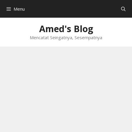
Skip
Menu
to
content
Amed's Blog
Mencatat Seingatnya, Sesempatnya