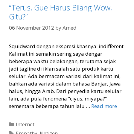
“Terus, Gue Harus Bilang Wow,
Gitu?”
06 November 2012
by
Amed
Squidward dengan ekspresi khasnya: indifferent
Kalimat ini semakin sering saya dengar
beberapa waktu belakangan, terutama sejak
jadi tagline di iklan salah satu produk kartu
selular. Ada bermacam variasi dari kalimat ini,
bahkan ada variasi dalam bahasa Banjar, Jawa
halus, hingga Arab. Dari penyedia kartu selular
lain, ada pula fenomena “ciyus, miyapa?”
sementara beberapa tahun lalu …
Read more
Categories
Internet
Tags
Empathy
,
Netizen