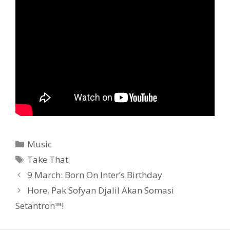
Categories
Music
Tags
Take That
9 March: Born On Inter’s Birthday
Hore, Pak Sofyan Djalil Akan Somasi
Setantron™!