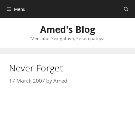
Skip
Menu
to
content
Amed's Blog
Mencatat Seingatnya, Sesempatnya
Never Forget
17 March 2007
by
Amed