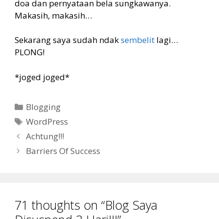
doa dan pernyataan bela sungkawanya.
Makasih, makasih…
Sekarang saya sudah ndak
sembelit
lagi…
PLONG!
*joged joged*
Categories
Blogging
Tags
WordPress
Achtung!!!
Barriers Of Success
71 thoughts on “Blog Saya