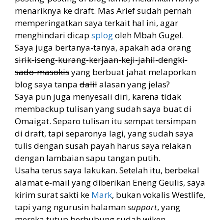
menariknya ke draft. Mas Arief sudah pernah
memperingatkan saya terkait hal ini, agar
menghindari dicap
splog
oleh Mbah Gugel.
Saya juga bertanya-tanya, apakah ada orang
sirik-iseng-kurang-kerjaan-keji-jahil-dengki-
sado-masokis
yang berbuat jahat melaporkan
blog saya tanpa
dalil
alasan yang jelas?
Saya pun juga menyesali diri, karena tidak
membackup tulisan yang sudah saya buat di
Omaigat. Separo tulisan itu sempat tersimpan
di draft, tapi separonya lagi, yang sudah saya
tulis dengan susah payah harus saya relakan
dengan lambaian sapu tangan putih.
Usaha terus saya lakukan. Setelah itu, berbekal
alamat e-mail yang diberikan Eneng Geulis, saya
kirim surat sakti ke
Mark
, bukan vokalis Westlife,
tapi yang ngurusin halaman
support
, yang
mereka tutup berhubung sudah wiken.