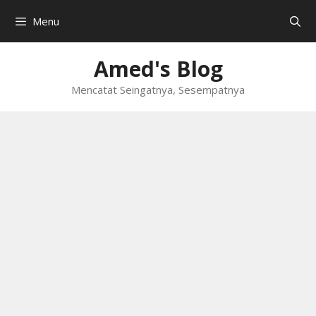
Skip
Menu
to
content
Amed's Blog
Mencatat Seingatnya, Sesempatnya