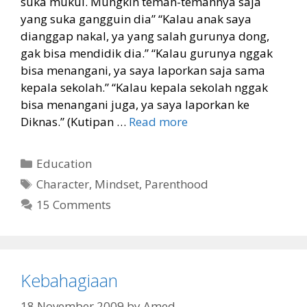
suka mukul. Mungkin teman-temannya saja
yang suka gangguin dia” “Kalau anak saya
dianggap nakal, ya yang salah gurunya dong,
gak bisa mendidik dia.” “Kalau gurunya nggak
bisa menangani, ya saya laporkan saja sama
kepala sekolah.” “Kalau kepala sekolah nggak
bisa menangani juga, ya saya laporkan ke
Diknas.” (Kutipan …
Read more
Categories
Education
Tags
Character
,
Mindset
,
Parenthood
15 Comments
Kebahagiaan
18 November 2009
by
Amed